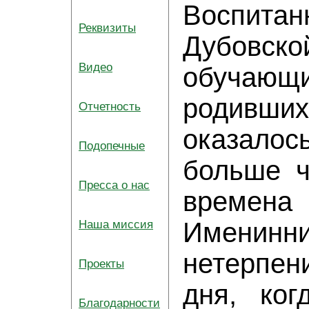
Воспитан
Реквизиты
Дубовско
Видео
обучающ
родивши
Отчетность
оказалос
Подопечные
больше ч
Пресса о нас
време
Имени
Наша миссия
нетерпе
Проекты
дня, ког
Благодарности