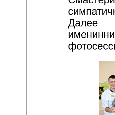
симпати
Далее
именин
фотосесс