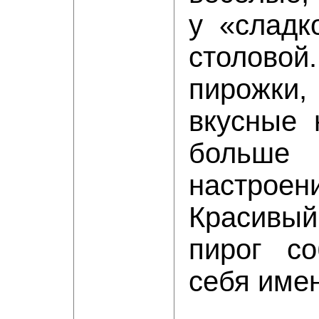
у «сладк
столово
пирожки
вкусные 
больше
настроен
Красив
пирог со
себя име