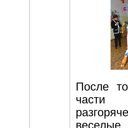
После то
част
разгор
веселые,