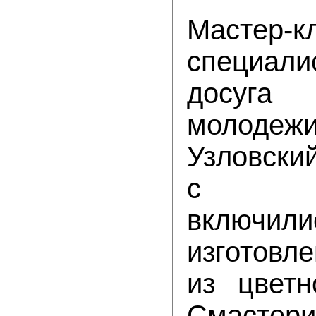
Мастер-к
специал
досуга
моло
Узловский
с увл
включили
изготовл
из цветн
Смастери