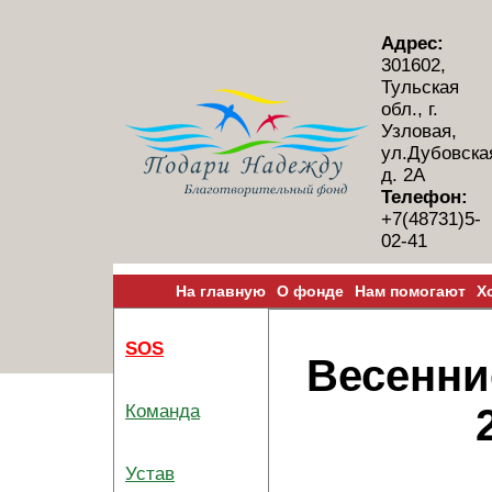
Адрес:
301602,
Тульская
обл., г.
Узловая,
ул.Дубовска
д. 2А
Телефон:
+7(48731)5-
02-41
На главную
О фонде
Нам помогают
Х
SOS
Весенни
Команда
Устав