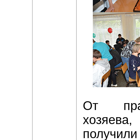
От пра
хозяев
получи