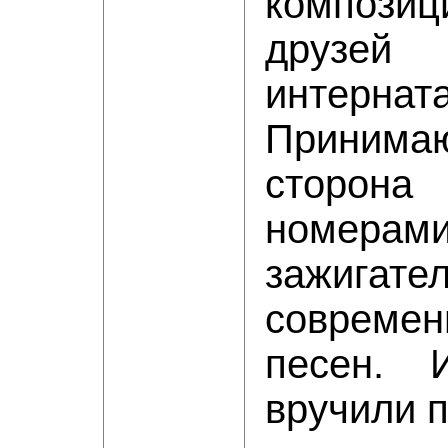
композиц
друзей
интерната
Принима
сторон
номерам
зажигате
современ
песен. 
вручили п