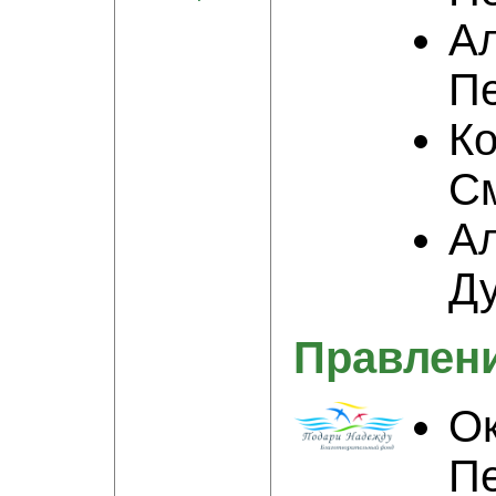
А
П
Ко
С
А
Д
Правлен
О
П