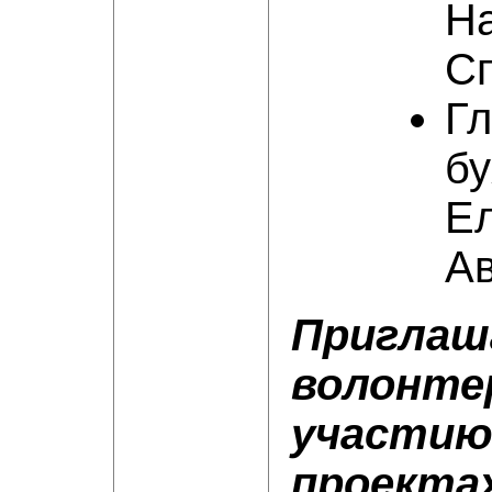
Н
С
Г
бу
Е
А
Приглаш
волонте
участию
проектах