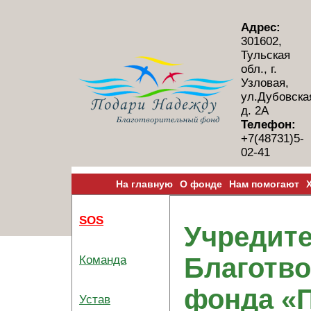
Адрес:
301602,
Тульская
обл., г.
Узловая,
ул.Дубовска
д. 2А
Телефон:
+7(48731)5-
02-41
На главную
О фонде
Нам помогают
SOS
Учредит
Благотв
Команда
фонда «
Устав