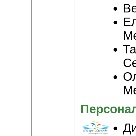
В
Е
М
Та
С
О
М
Персона
Д