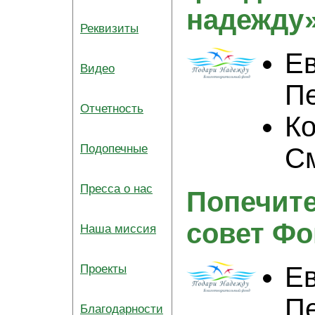
надежду
Реквизиты
Ев
Видео
П
Отчетность
Ко
Подопечные
С
Пресса о нас
Попечит
совет Фо
Наша миссия
Ев
Проекты
П
Благодарности