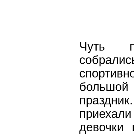
Чуть п
собр
спортив
больш
праздник
приеха
девочки 