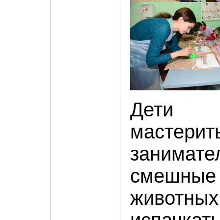
Дети н
мастерит
занимате
смешны
животны