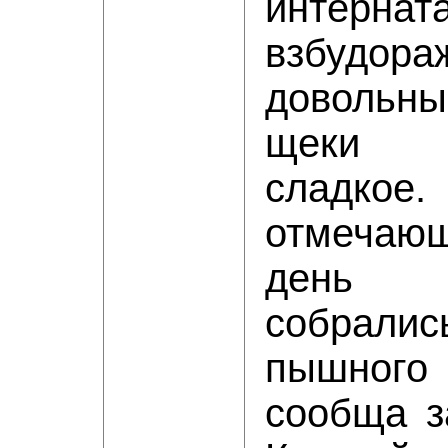
интернат
взбудо
довольн
щеки 
сладко
отмеча
день р
собрались
пышног
сообща з