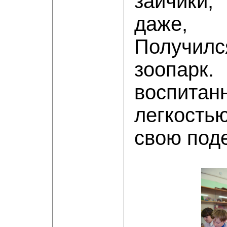
зайчики
даже
Получи
зоопар
воспи
легкост
свою поде