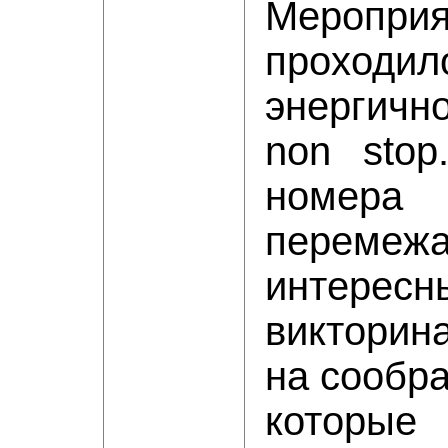
Мероприя
проход
энергич
non stop
номера
переме
интересн
викторин
на сообра
которые 