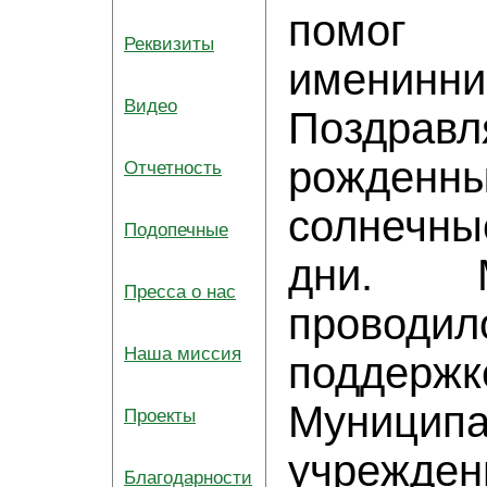
помог 
Реквизиты
именинни
Видео
Поздрав
рожденн
Отчетность
солнеч
Подопечные
дни. М
Пресса о нас
провод
Наша миссия
поддержк
Муниципа
Проекты
учрежден
Благодарности