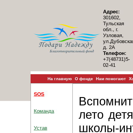
Адрес:
301602,
Тульская
обл., г.
Узловая,
ул.Дубовска
д. 2А
Телефон:
+7(48731)5-
02-41
На главную
О фонде
Нам помогают
Х
SOS
Вспомни
лето дет
Команда
школы-ин
Устав