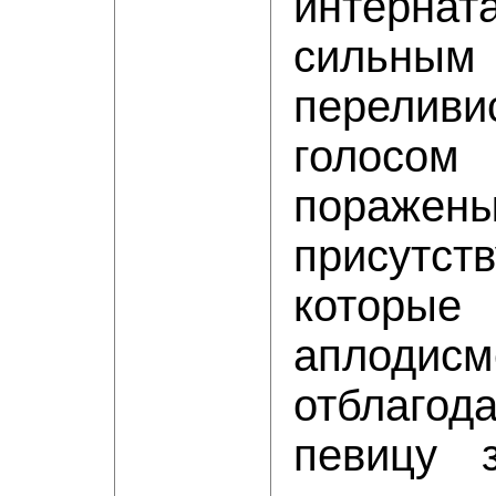
интерна
сильным
переливи
голос
пораж
присутст
которы
аплодисм
отблаго
певицу 