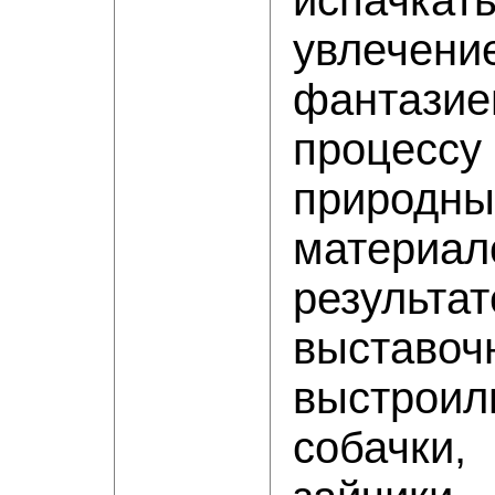
испачкать
увлеч
фантазие
процесс
природн
матер
резуль
выставо
выстрои
собачк