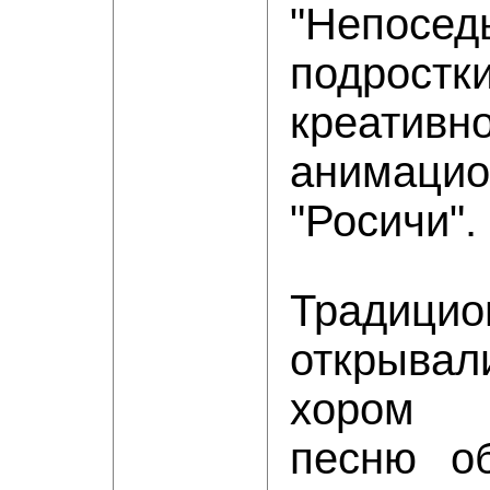
"Непосед
подро
креативн
анимацио
"Росичи".
Традицио
открыва
хором 
песню об