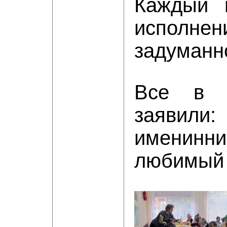
Каждый 
исполнен
задуманн
Все в 
заявил
именин
любимый 