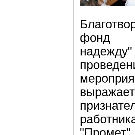
Благотво
фонд 
надежду"
проведен
мероприя
выражает
признате
работник
"Промет