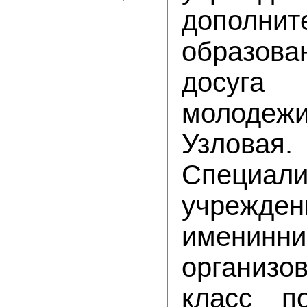
дополнит
образов
досуга
молоде
Узловая.
Специали
учрежд
именин
организо
класс п