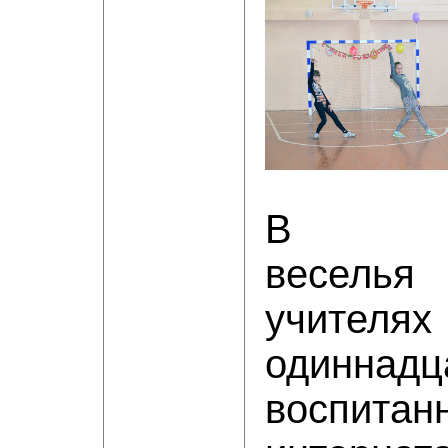
В зав
весель
учителя
одиннадц
воспитан